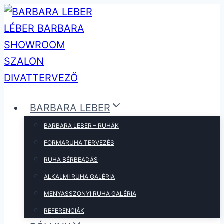
Skip
to
content
BARBARA LEBER
BARBARA LEBER – RUHÁK
FORMARUHA TERVEZÉS
RUHA BÉRBEADÁS
ALKALMI RUHA GALÉRIA
MENYASSZONYI RUHA GALÉRIA
REFERENCIÁK