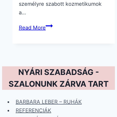
személyre szabott kozmetikumok
a…
AI
Read More
és
a
személyre
szabott
kozmetikumok.
NYÁRI SZABADSÁG -
SZALONUNK ZÁRVA TART
BARBARA LEBER – RUHÁK
REFERENCIÁK