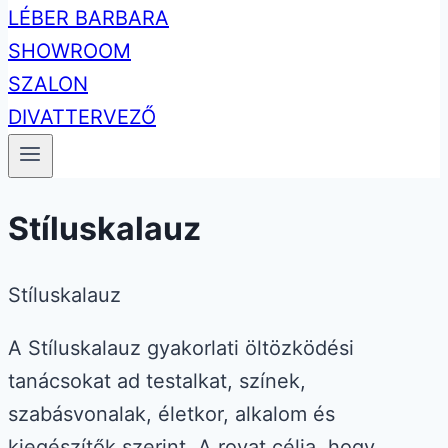
Stíluskalauz
Stíluskalauz
A Stíluskalauz gyakorlati öltözködési
tanácsokat ad testalkat, színek,
szabásvonalak, életkor, alkalom és
kiegészítők szerint. A rovat célja, hogy