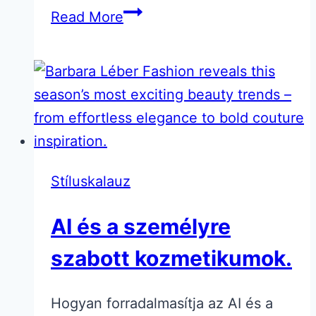
Elegáns
Read More
Fekete
Ruhák
Stíluskalauz
AI és a személyre
szabott kozmetikumok.
Hogyan forradalmasítja az AI és a