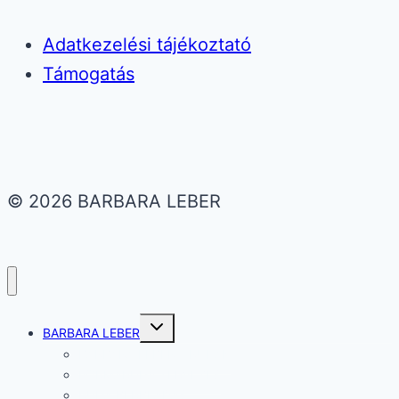
Adatkezelési tájékoztató
Támogatás
© 2026 BARBARA LEBER
Toggle
BARBARA LEBER
child
menu
BARBARA LEBER – RUHÁK
FORMARUHA TERVEZÉS
RUHA BÉRBEADÁS