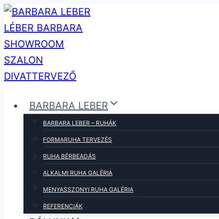
Skip
to
content
BARBARA LEBER
BARBARA LEBER – RUHÁK
FORMARUHA TERVEZÉS
RUHA BÉRBEADÁS
ALKALMI RUHA GALÉRIA
MENYASSZONYI RUHA GALÉRIA
REFERENCIÁK