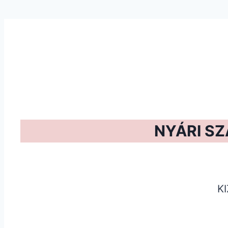
NYÁRI S
K