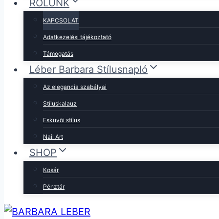
RÓLUNK
KAPCSOLAT
Adatkezelési tájékoztató
Támogatás
Léber Barbara Stílusnapló
Az elegancia szabályai
Stíluskalauz
Esküvői stílus
Nail Art
SHOP
Kosár
Pénztár