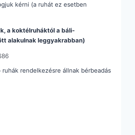
ogjuk kérni (a ruhát ez esetben
k, a koktélruháktól a báli-
zött alakulnak leggyakrabban)
686