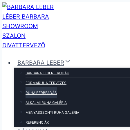
Skip
to
content
BARBARA LEBER
BARBARA LEBER – RUHÁK
FORMARUHA TERVEZÉS
RUHA BÉRBEADÁS
ALKALMI RUHA GALÉRIA
MENYASSZONYI RUHA GALÉRIA
REFERENCIÁK