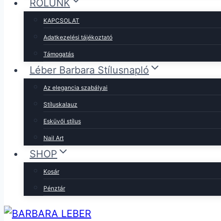
RÓLUNK
KAPCSOLAT
Adatkezelési tájékoztató
Támogatás
Léber Barbara Stílusnapló
Az elegancia szabályai
Stíluskalauz
Esküvői stílus
Nail Art
SHOP
Kosár
Pénztár