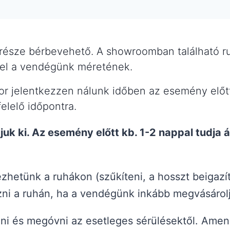
észe bérbevehető. A showroomban található ru
lel a vendégünk méretének.
r jelentkezzen nálunk időben az esemény előtt,
felelő időpontra.
uk ki. Az esemény előtt kb. 1-2 nappal tudja
zhetünk a ruhákon (szűkíteni, a hosszt beigazí
ni a ruhán, ha a vendégünk inkább megvásárolj
ni és megóvni az esetleges sérülésektől. Amenn