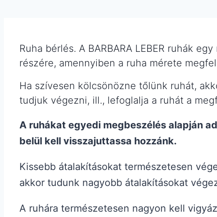
Ruha bérlés. A BARBARA LEBER ruhák egy r
részére, amennyiben a ruha mérete megfe
Ha szívesen kölcsönözne tőlünk ruhát, akko
tudjuk végezni, ill., lefoglalja a ruhát a meg
A ruhákat egyedi megbeszélés alapján adj
belül kell visszajuttassa hozzánk.
Kissebb átalakításokat természetesen vége
akkor tudunk nagyobb átalakításokat végez
A ruhára természetesen nagyon kell vigyáz