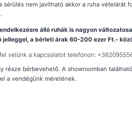
 sérülés nem javítható akkor a ruha vételárát f
.
 rendelkezésre álló ruhák is nagyon változatosa
ó jelleggel, a bérleti árak 60-200 ezer Ft.- kö
fel velünk a kapcsolatot telefonon: +36209555