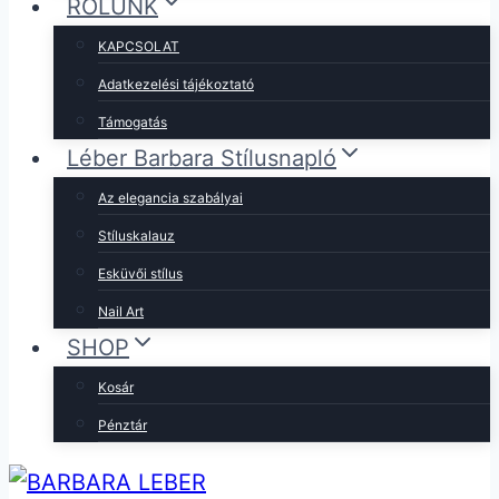
RÓLUNK
KAPCSOLAT
Adatkezelési tájékoztató
Támogatás
Léber Barbara Stílusnapló
Az elegancia szabályai
Stíluskalauz
Esküvői stílus
Nail Art
SHOP
Kosár
Pénztár