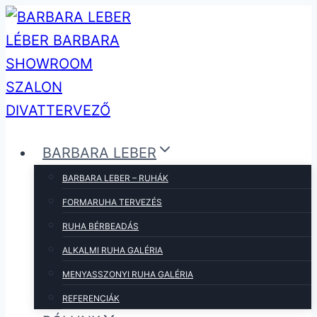
Skip
to
content
BARBARA LEBER
BARBARA LEBER – RUHÁK
FORMARUHA TERVEZÉS
RUHA BÉRBEADÁS
ALKALMI RUHA GALÉRIA
MENYASSZONYI RUHA GALÉRIA
REFERENCIÁK