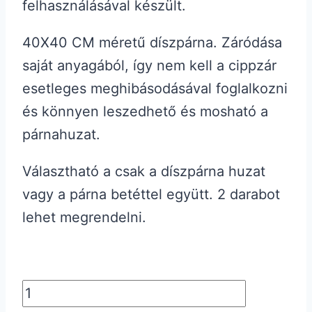
felhasználásával készült.
40X40 CM méretű díszpárna. Záródása
saját anyagából, így nem kell a cippzár
esetleges meghibásodásával foglalkozni
és könnyen leszedhető és mosható a
párnahuzat.
Választható a csak a díszpárna huzat
vagy a párna betéttel együtt. 2 darabot
lehet megrendelni.
2