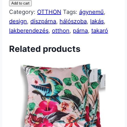
db
Add to cart
DÍSZPÁRNA
Category:
OTTHON
Tags:
ágynemű
,
40x40cm-
design
,
díszpárna
,
hálószoba
,
lakás
,
GOLD
lakberendezés
,
otthon
,
párna
,
takaró
quantity
Related products