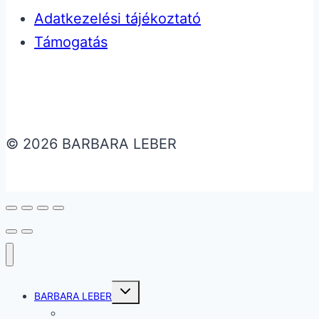
Adatkezelési tájékoztató
Támogatás
© 2026 BARBARA LEBER
Toggle
BARBARA LEBER
child
menu
BARBARA LEBER – RUHÁK