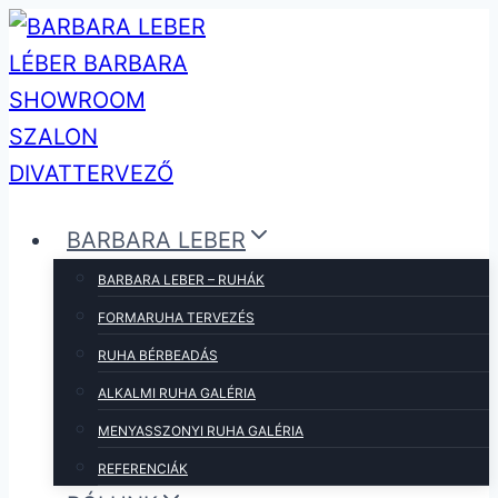
Skip
to
content
BARBARA LEBER
BARBARA LEBER – RUHÁK
FORMARUHA TERVEZÉS
RUHA BÉRBEADÁS
ALKALMI RUHA GALÉRIA
MENYASSZONYI RUHA GALÉRIA
REFERENCIÁK