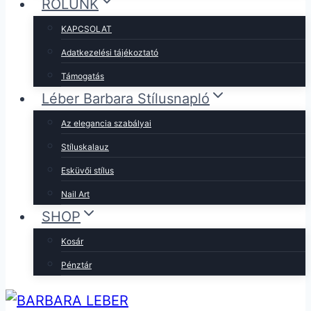
RÓLUNK
KAPCSOLAT
Adatkezelési tájékoztató
Támogatás
Léber Barbara Stílusnapló
Az elegancia szabályai
Stíluskalauz
Esküvői stílus
Nail Art
SHOP
Kosár
Pénztár