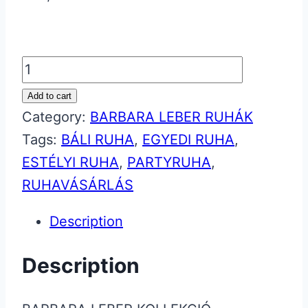
UNIQUE
-
Add to cart
TUNIC
Category:
BARBARA LEBER RUHÁK
quantity
Tags:
BÁLI RUHA
,
EGYEDI RUHA
,
ESTÉLYI RUHA
,
PARTYRUHA
,
RUHAVÁSÁRLÁS
Description
Description