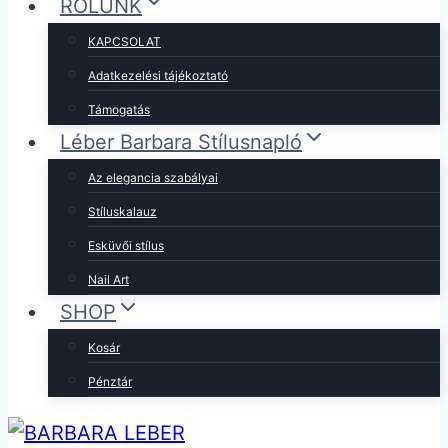
RÓLUNK
KAPCSOLAT
Adatkezelési tájékoztató
Támogatás
Léber Barbara Stílusnapló
Az elegancia szabályai
Stíluskalauz
Esküvői stílus
Nail Art
SHOP
Kosár
Pénztár