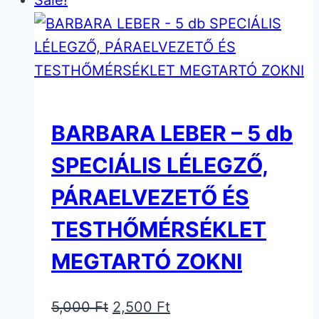
BARBARA LEBER – 5 db
SPECIÁLIS LÉLEGZŐ,
PÁRAELVEZETŐ ÉS
TESTHŐMÉRSÉKLET
MEGTARTÓ ZOKNI
Original
Current
5,000
Ft
2,500
Ft