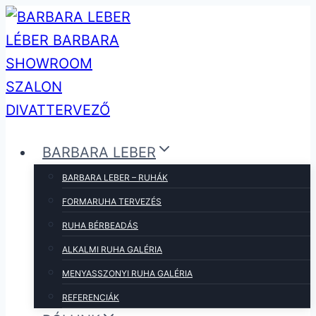
Skip
to
content
BARBARA LEBER
BARBARA LEBER – RUHÁK
FORMARUHA TERVEZÉS
RUHA BÉRBEADÁS
ALKALMI RUHA GALÉRIA
MENYASSZONYI RUHA GALÉRIA
REFERENCIÁK