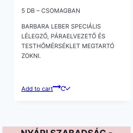
price
price
5 DB – CSOMAGBAN
was:
is:
5,000 Ft.
2,500 Ft.
BARBARA LEBER SPECIÁLIS
LÉLEGZŐ, PÁRAELVEZETŐ ÉS
TESTHŐMÉRSÉKLET MEGTARTÓ
ZOKNI.
Add to cart