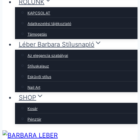
RÓLUNK
KAPCSOLAT
Adatkezelési tájékoztató
Támogatás
Léber Barbara Stílusnapló
Az elegancia szabályai
Stíluskalauz
Esküvői stílus
Nail Art
SHOP
Kosár
Pénztár