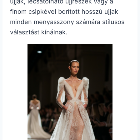
ujjak, lecsatolható ujjrészek vagy a
finom csipkével borított hosszú ujjak
minden menyasszony számára stílusos
választást kínálnak.