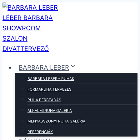
Skip
to
content
BARBARA LEBER
BARBARA LEBER – RUHÁK
FORMARUHA TERVEZÉS
RUHA BÉRBEADÁS
ALKALMI RUHA GALÉRIA
MENYASSZONYI RUHA GALÉRIA
REFERENCIÁK