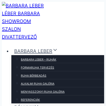
Skip
to
content
BARBARA LEBER
BARBARA LEBER – RUHÁK
FORMARUHA TERVEZÉS
RUHA BÉRBEADÁS
ALKALMI RUHA GALÉRIA
MENYASSZONYI RUHA GALÉRIA
REFERENCIÁK