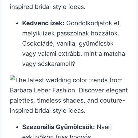
Kedvenc ízek:
Gondolkodjatok el,
melyik ízek passzolnak hozzátok.
Csokoládé, vanília, gyümölcsök
vagy valami extrább, mint a matcha
vagy sóskaramell?
Szezonális Gyümölcsök:
Nyári
esküvőkön friss bogyós