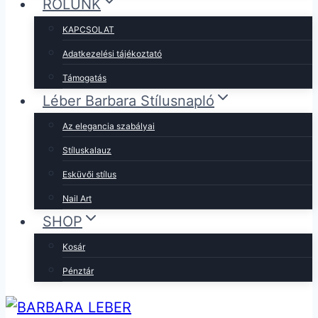
RÓLUNK
KAPCSOLAT
Adatkezelési tájékoztató
Támogatás
Léber Barbara Stílusnapló
Az elegancia szabályai
Stíluskalauz
Esküvői stílus
Nail Art
SHOP
Kosár
Pénztár