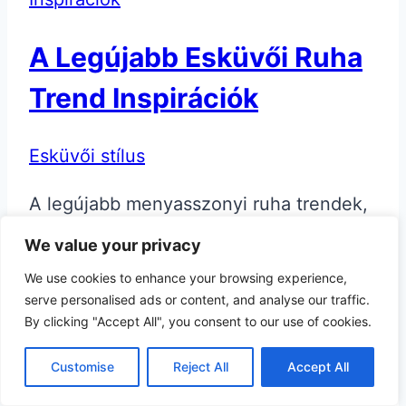
A Legújabb Esküvői Ruha
Trend Inspirációk
Esküvői stílus
A legújabb menyasszonyi ruha trendek,
amelyek inspirálnak Az esküvő életünk
We value your privacy
egyik legkülönlegesebb napja, és a
We use cookies to enhance your browsing experience,
menyasszonyi ruha kiválasztása talán az
serve personalised ads or content, and analyse our traffic.
egyik legizgalmasabb, de egyben
By clicking "Accept All", you consent to our use of cookies.
legnehezebb része…
Customise
Reject All
Accept All
Olvasd íTovább