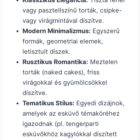
Klasszikus Elegancia:
Tiszta fehér
vagy pasztellszínű torták, csipke-
vagy virágmintával díszítve.
Modern Minimalizmus:
Egyszerű
formák, geometriai elemek,
letisztult díszek.
Rusztikus Romantika:
Meztelen
torták (naked cakes), friss
virágokkal és gyümölcsökkel
díszítve.
Tematikus Stílus:
Egyedi dizájnok,
amelyek az esküvő témaköréhez
igazodnak (pl. tengerparti
esküvőkhöz kagylókkal díszített